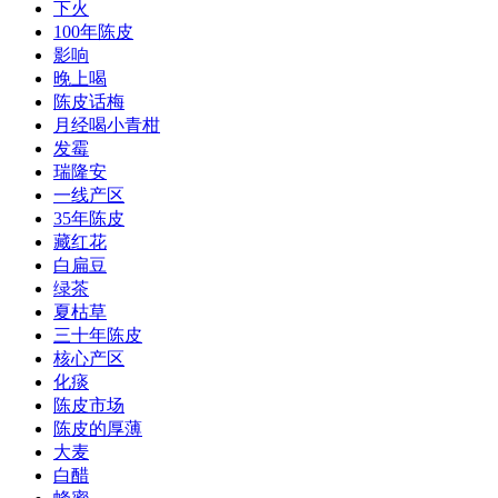
下火
100年陈皮
影响
晚上喝
陈皮话梅
月经喝小青柑
发霉
瑞隆安
一线产区
35年陈皮
藏红花
白扁豆
绿茶
夏枯草
三十年陈皮
核心产区
化痰
陈皮市场
陈皮的厚薄
大麦
白醋