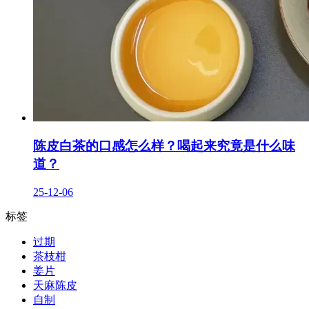
陈皮白茶的口感怎么样？喝起来究竟是什么味
道？
25-12-06
标签
过期
茶枝柑
姜片
天麻陈皮
自制