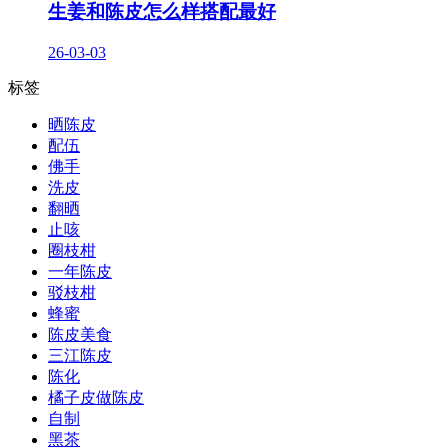
生姜和陈皮怎么样搭配最好
26-03-03
标签
晒陈皮
配伍
佛手
洗皮
翻晒
止咳
圈枝柑
一年陈皮
驳枝柑
蜂蜜
陈皮美食
三江陈皮
陈化
橘子皮做陈皮
自制
黑茶