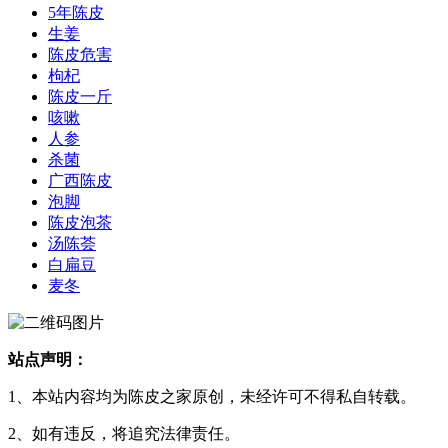
5年陈皮
生姜
陈皮危害
枸杞
陈皮一斤
咳嗽
人参
杀菌
广西陈皮
泡脚
陈皮泡茶
汤陈荟
白扁豆
麦冬
站点声明：
1、本站内容均为陈皮之家原创，未经许可不得私自转载。
2、如有违反，将追究法律责任。