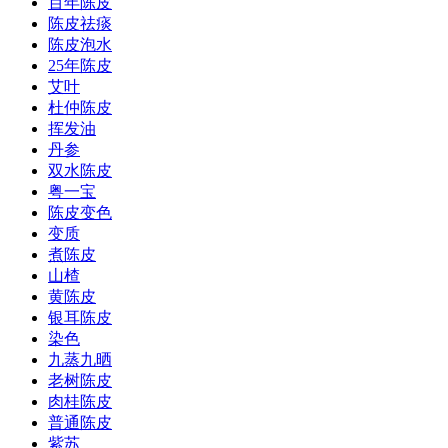
百年陈皮
陈皮祛痰
陈皮泡水
25年陈皮
艾叶
杜仲陈皮
挥发油
丹参
双水陈皮
粤一宝
陈皮变色
变质
煮陈皮
山楂
黄陈皮
银耳陈皮
染色
九蒸九晒
老树陈皮
肉桂陈皮
普通陈皮
紫苏