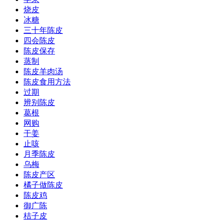
烧皮
冰糖
三十年陈皮
四会陈皮
陈皮保存
蒸制
陈皮羊肉汤
陈皮食用方法
过期
辨别陈皮
葛根
网购
干姜
止咳
月季陈皮
乌梅
陈皮产区
橘子做陈皮
陈皮鸡
御广陈
桔子皮