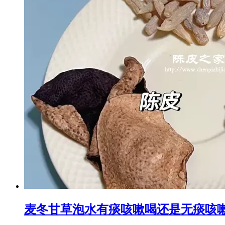
麦冬甘草泡水有痰咳嗽喝还是无痰咳