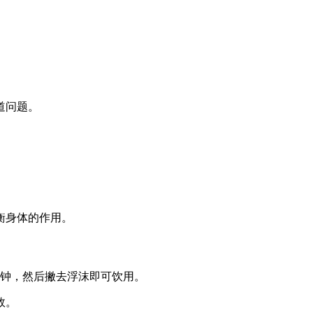
道问题。
衡身体的作用。
分钟，然后撇去浮沫即可饮用。
效。