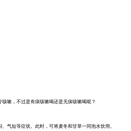
疗咳嗽，不过是有痰咳嗽喝还是无痰咳嗽喝呢？
闷、气短等症状。此时，可将麦冬和甘草一同泡水饮用。