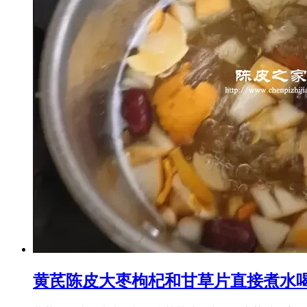
黄芪陈皮大枣枸杞和甘草片直接煮水