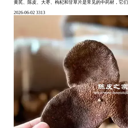
黄芪、陈皮、大枣、枸杞和甘草片是常见的中药材，它们
2026-06-02
3313