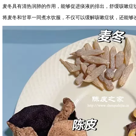
麦冬具有清热润肺的作用，能够促进痰液的排出，舒缓咳嗽症
将麦冬和甘草一同煮水饮服，不仅可以缓解咳嗽症状，还能够