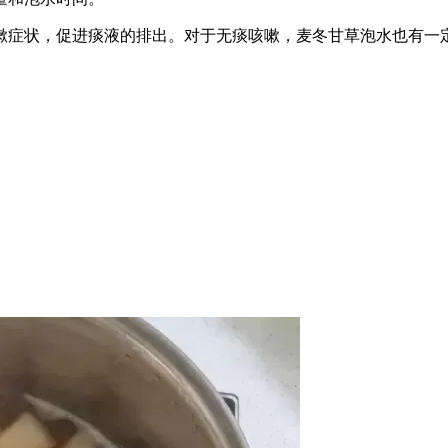
嗽症状，促进痰液的排出。对于无痰咳嗽，麦冬甘草泡水也有一