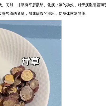
状。同时，甘草有平肝散结、化痰止咳的功效，对于痰湿阻塞而
改善气道的通畅，加速痰液的排出，使身体恢复健康。