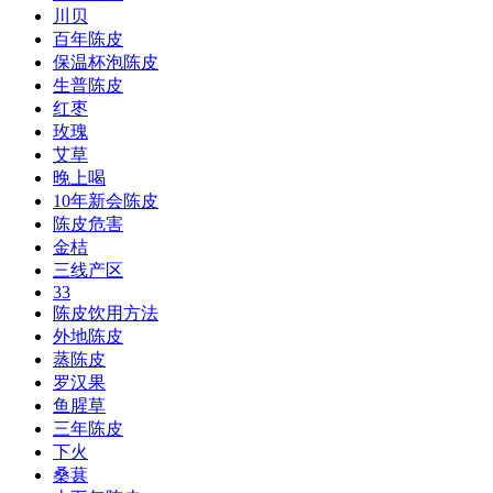
川贝
百年陈皮
保温杯泡陈皮
生普陈皮
红枣
玫瑰
艾草
晚上喝
10年新会陈皮
陈皮危害
金桔
三线产区
33
陈皮饮用方法
外地陈皮
蒸陈皮
罗汉果
鱼腥草
三年陈皮
下火
桑葚