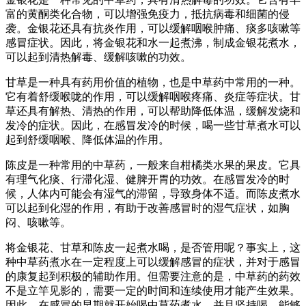
富的黄酮类化合物，可以增强免疫力，抵抗病毒和细菌的侵
袭。金银花还具有抗炎作用，可以缓解咽喉肿痛、痰多咳嗽等
感冒症状。因此，将金银花和水一起煮沸，制成金银花煮水，
可以起到清热解毒、缓解咳嗽的功效。
甘草是一种具有药用价值的植物，也是中草药中常用的一种。
它有着舒缓喉咙的作用，可以缓解咽喉疼痛、炎症等症状。甘
草还具有解热、清热的作用，可以帮助降低体温，缓解发烧和
发冷的症状。因此，在感冒发冷的时候，喝一些甘草煮水可以
起到舒缓咽喉、降低体温的作用。
陈皮是一种常用的中草药，一般来自柑橘类水果的果皮。它具
有理气化痰、行滞化湿、健脾开胃的功效。在感冒发冷的时
候，人体内可能会有湿气的滞留，导致身体不适。而陈皮煮水
可以起到化湿的作用，有助于改善感冒时的湿气症状，如胸
闷、咳嗽等。
将金银花、甘草和陈皮一起煮水喝，是否管用呢？事实上，这
种中草药煮水在一定程度上可以缓解感冒的症状，并对于感冒
的康复起到积极的辅助作用。但需要注意的是，中草药的药效
不是立竿见影的，需要一定的时间和连续使用才能产生效果。
因此，在感冒的早期就开始喝中草药煮水，并且坚持喝，能够