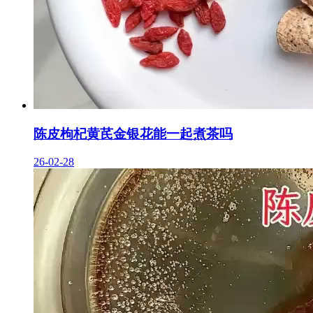
陈皮枸杞黄芪金银花能一起煮茶吗
26-02-28