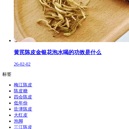
黄芪陈皮金银花泡水喝的功效是什么
26-02-02
标签
梅江陈皮
陈皮糖
四会陈皮
低年份
盐津陈皮
大红皮
泡脚
三江陈皮