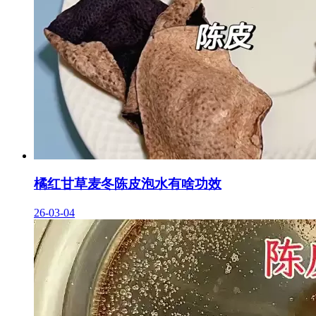
橘红甘草麦冬陈皮泡水有啥功效
26-03-04