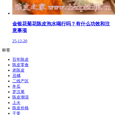
金银花菊花陈皮泡水喝行吗？有什么功效和注
意事项
25-12-20
标签
百年陈皮
陈皮零食
老陈皮
丑橘
二线产区
冬瓜
罗汉果
陈皮潮湿
上火
陈皮价格
干姜