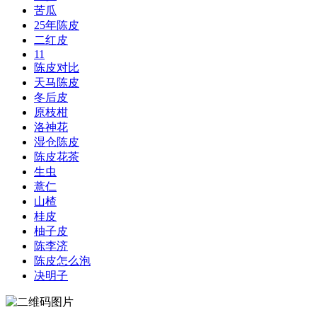
苦瓜
25年陈皮
二红皮
11
陈皮对比
天马陈皮
冬后皮
原枝柑
洛神花
湿仓陈皮
陈皮花茶
生虫
薏仁
山楂
桂皮
柚子皮
陈李济
陈皮怎么泡
决明子