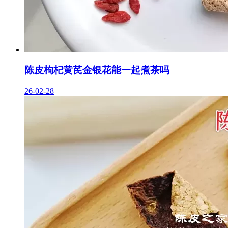
陈皮枸杞黄芪金银花能一起煮茶吗
26-02-28