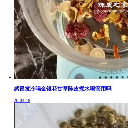
感冒发冷喝金银花甘草陈皮煮水喝管用吗
26-03-18