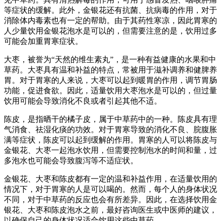
等症状的缓解。此外，金银花还有抗菌、抗病毒的作用，对于
消除体内毒素也有一定的帮助。由于其药性寒凉，因此胃寒的
人少量饮用金银花泡水是可以的，但需要注意的是，饮用过多
可能会加重胃寒症状。
大枣，被誉为“天然的维生素丸”，是一种有益健康的水果和中
草药。大枣具有温和补益的特点，常被用于滋补调养和健脾养
胃。对于胃寒的人来说，大枣可以起到暖胃的作用，调节胃肠
功能，促进食欲。因此，适量饮用大枣泡水是可以的，但过量
饮用可能会导致消化不良或者引起其他不适。
陈皮，是指晒干的橘子皮，属于中草药中的一种。陈皮具有理
气消食、祛湿化痰的功效。对于胃寒导致的消化不良、脘腹胀
满等症状，陈皮可以起到缓解的作用。胃寒的人可以将陈皮与
金银花、大枣一起泡水饮用，但需要控制泡水的时间和量，过
多泡水也可能会导致腹泻等不适症状。
金银花、大枣和陈皮都有一定的温和补益作用，在适量饮用的
情况下，对于胃寒的人是可以喝的。然而，每个人的身体状况
不同，对于中草药的反应也会有所差异。因此，在选择饮用金
银花、大枣和陈皮泡水之前，最好咨询医生或中医师的建议，
以确保自己的身体状况适合饮用这些中草药。