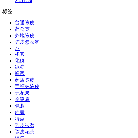
25-11-24
标签
普通陈皮
蒲公英
外地陈皮
陈皮怎么泡
77
枳实
化痰
冰糖
蜂蜜
药店陈皮
宝福林陈皮
无花果
金骏眉
包装
内囊
特点
陈皮祛湿
陈皮花茶