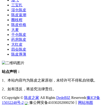
湿气
三宝扎
湿仓陈皮
陈皮返潮
圈枝柑
陈皮价格
大麦
干仓陈皮
药房陈皮
大红皮
四会陈皮
陈皮厚薄
站点声明：
1、本站内容均为陈皮之家原创，未经许可不得私自转载。
2、如有违反，将追究法律责任。
CCopyright ©
陈皮之家
All Rights
DedeBIZ
Reservedc
豫ICP备
15032248号-2
豫公网安备41030202000250
丨
网站地图