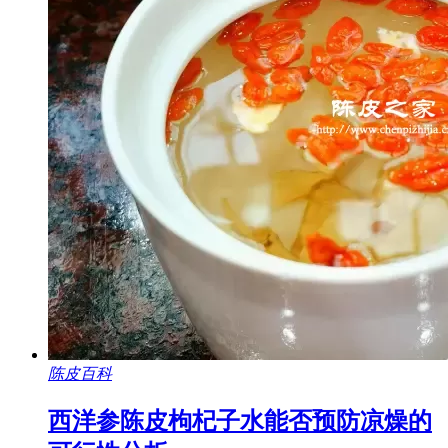
陈皮百科
西洋参陈皮枸杞子水能否预防凉燥的