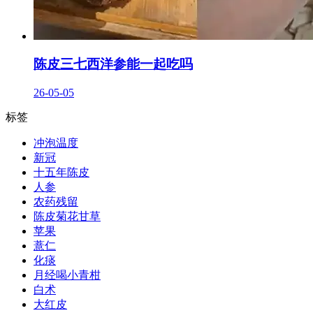
陈皮三七西洋参能一起吃吗
26-05-05
标签
冲泡温度
新冠
十五年陈皮
人参
农药残留
陈皮菊花甘草
苹果
薏仁
化痰
月经喝小青柑
白术
大红皮