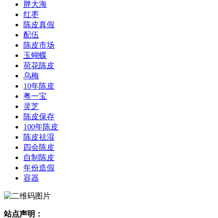
胖大海
红枣
陈皮真假
配伍
陈皮市场
玉蝴蝶
荷花陈皮
乌梅
10年陈皮
粤一宝
灵芝
陈皮保存
100年陈皮
陈皮祛湿
四会陈皮
自制陈皮
年份造假
容器
站点声明：