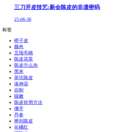
三刀开皮技艺:新会陈皮的非遗密码
25-06-30
标签
橙子皮
颜色
五指毛桃
陈皮花茶
陈皮怎么泡
黑米
茶坑陈皮
洛神花
自制
咳嗽
陈皮饮用方法
佛手
丹参
辨别陈皮
化橘红