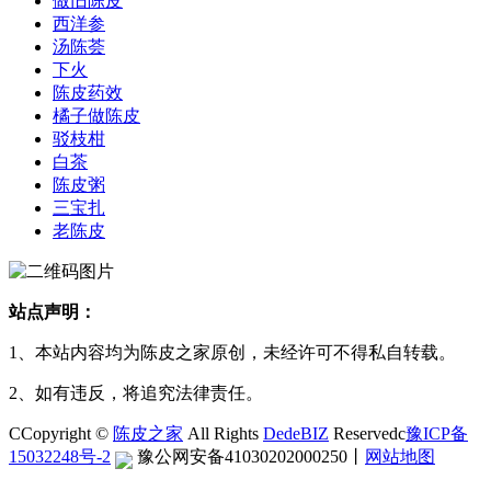
做旧陈皮
西洋参
汤陈荟
下火
陈皮药效
橘子做陈皮
驳枝柑
白茶
陈皮粥
三宝扎
老陈皮
站点声明：
1、本站内容均为陈皮之家原创，未经许可不得私自转载。
2、如有违反，将追究法律责任。
CCopyright ©
陈皮之家
All Rights
DedeBIZ
Reservedc
豫ICP备
15032248号-2
豫公网安备41030202000250
丨
网站地图