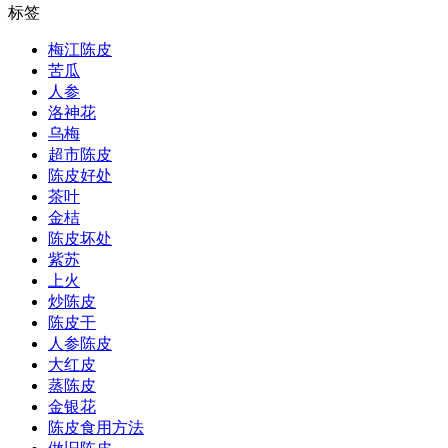
标签
梅江陈皮
苦瓜
人参
洛神花
乌梅
超市陈皮
陈皮好处
茶叶
金桔
陈皮坏处
紫苏
上火
炒陈皮
陈皮干
人参陈皮
大红皮
蒸陈皮
金银花
陈皮食用方法