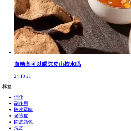
血糖高可以喝陈皮山楂水吗
24-10-21
标签
消化
副作用
陈皮霉味
老陈皮
陈皮颜色
洗皮