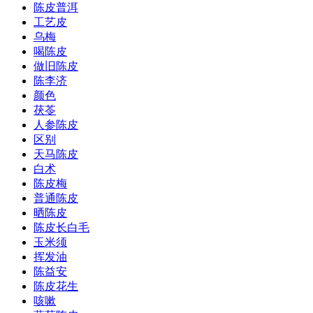
陈皮普洱
工艺皮
乌梅
喝陈皮
做旧陈皮
陈李济
颜色
茯苓
人参陈皮
区别
天马陈皮
白术
陈皮梅
普通陈皮
晒陈皮
陈皮长白毛
玉米须
挥发油
陈益安
陈皮花生
咳嗽