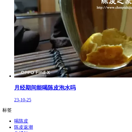
月经期间能喝陈皮泡水吗
23-10-25
标签
喝陈皮
陈皮返潮