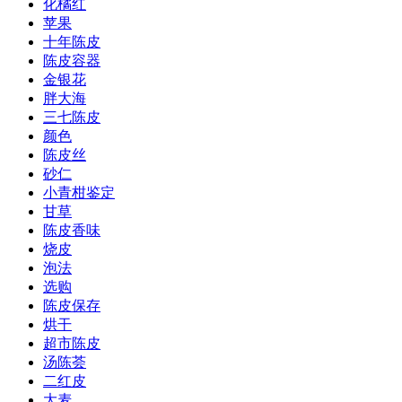
化橘红
苹果
十年陈皮
陈皮容器
金银花
胖大海
三七陈皮
颜色
陈皮丝
砂仁
小青柑鉴定
甘草
陈皮香味
烧皮
泡法
选购
陈皮保存
烘干
超市陈皮
汤陈荟
二红皮
大麦