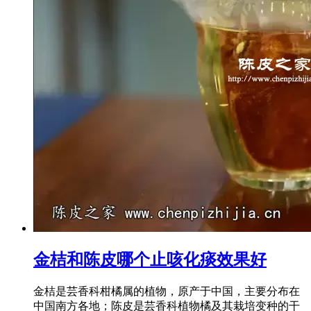
金桔和陈皮哪个止咳化痰效果好
金桔是芸香科柑橘属的植物，原产于中国，主要分布在
中国南方各地；陈皮是芸香科植物橘及其栽培变种的干