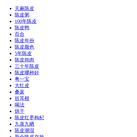
天麻陈皮
陈皮粥
100年陈皮
陈皮鸭
百合
陈皮年份
陈皮颜色
5年陈皮
陈皮炖肉
三十年陈皮
陈皮哪种好
粤一宝
大红皮
桑葚
折耳根
喝法
烘干
陈皮红枣枸杞
九蒸九晒
陈皮潮湿
新会陈皮存放