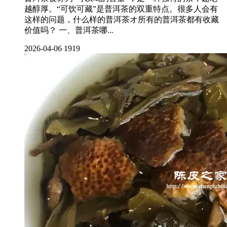
越醇厚。“可饮可藏”是普洱茶的双重特点。很多人会有
这样的问题，什么样的普洱茶オ所有的普洱茶都有收藏
价值吗？ 一、普洱茶哪...
2026-04-06
1919