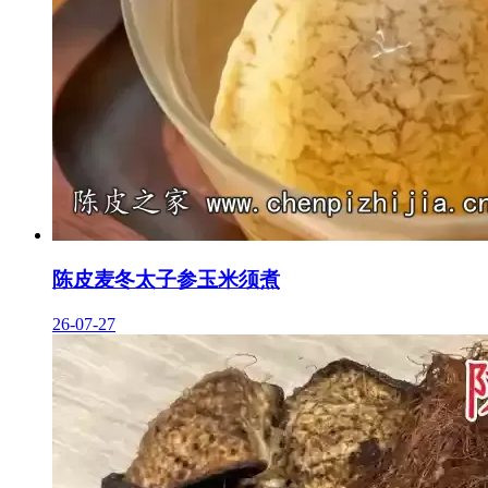
陈皮麦冬太子参玉米须煮
26-07-27