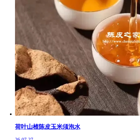
荷叶山楂陈皮玉米须泡水
26-07-27