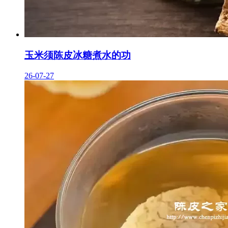
玉米须陈皮冰糖煮水的功
26-07-27