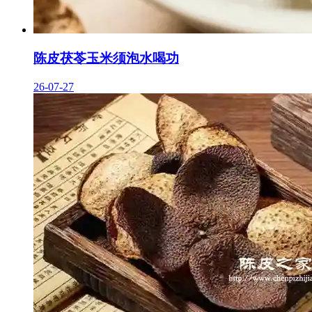
陈皮茯苓玉米须泡水喝功
26-07-27