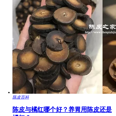
陈皮百科
陈皮与橘红哪个好？养胃用陈皮还是