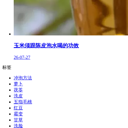
玉米须跟陈皮泡水喝的功效
26-07-27
标签
冲泡方法
萝卜
茯苓
洗皮
五指毛桃
红豆
霉变
甘草
洗脸