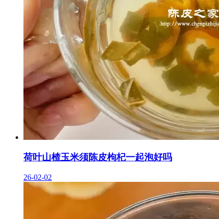
荷叶山楂玉米须陈皮枸杞一起泡好吗
26-02-02