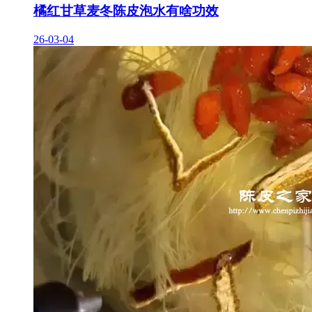
橘红甘草麦冬陈皮泡水有啥功效
26-03-04