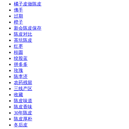
橘子皮做陈皮
佛手
过期
橙子
新会陈皮保存
陈皮对比
茶坑陈皮
红枣
桂圆
绞股蓝
拼多多
玫瑰
陈李济
农药残留
三线产区
收藏
陈皮味道
陈皮香味
30年陈皮
陈皮厚朴
冬后皮