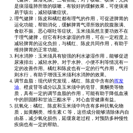
是痰湿蕴肺所致的咳嗽，有较好的缓解效果，可使痰液
易于咳出，减轻咳嗽症状。
理气健脾：陈皮和橘红都有理气的作用，可促进脾胃的
运化功能，帮助消化，缓解脾胃气滞所致的脘腹胀满、
食欲不振、恶心呕吐等症状。玉米须虽然主要功效不在
于理气健脾，但它有利水渗湿的作用，可在一定程度上
减轻脾胃的运化负担，与橘红、陈皮共同作用，有助于
维持脾胃的正常功能。
利水消肿：玉米须具有较强的利水渗湿作用，能够促进
尿液排出，减轻水肿。对于水肿、小便不利等情况有一
定的改善作用。橘红和陈皮也有一定的行气作用，气行
则水行，有助于增强玉米须利水消肿的效果。
调节血脂：现代研究发现，橘红、陈皮中含有的
挥发
油
、橙皮苷等成分以及玉米须中的皂苷、黄酮类等物
质，具有一定的调节血脂的作用，可能有助于降低血液
中的胆固醇和甘油三酯水平，对心血管健康有益。
抗氧化：橘红、陈皮和玉米须中均含有多种抗氧化物
质，如黄酮类、维生素 C 等，这些成分能够清除体内自
由基，减少氧化损伤，延缓衰老过程，对预防多种慢性
疾病也有一定的帮助。