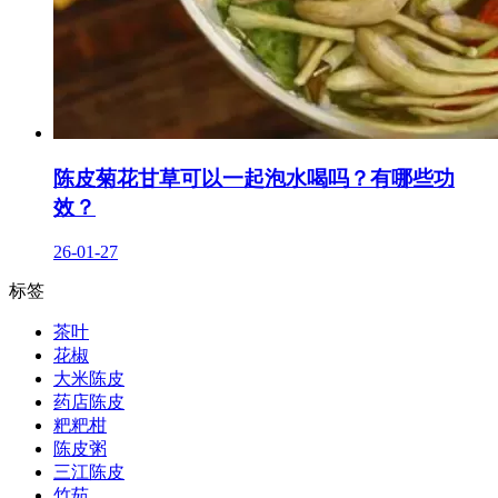
陈皮菊花甘草可以一起泡水喝吗？有哪些功
效？
26-01-27
标签
茶叶
花椒
大米陈皮
药店陈皮
粑粑柑
陈皮粥
三江陈皮
竹茹