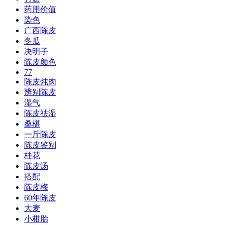
药用价值
染色
广西陈皮
冬瓜
决明子
陈皮颜色
77
陈皮炖肉
辨别陈皮
湿气
陈皮祛湿
桑椹
一斤陈皮
陈皮鉴别
桂花
陈皮汤
搭配
陈皮梅
60年陈皮
大麦
小柑胎