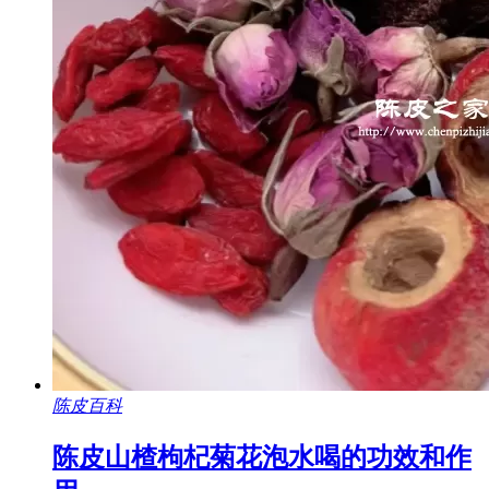
陈皮百科
陈皮山楂枸杞菊花泡水喝的功效和作