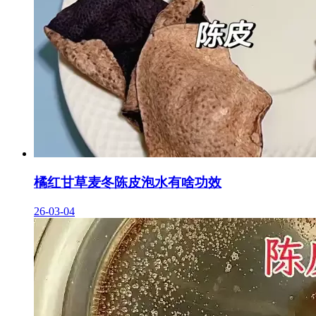
橘红甘草麦冬陈皮泡水有啥功效
26-03-04