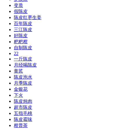
变质
假陈皮
陈皮红枣生姜
百年陈皮
三江陈皮
好陈皮
粑粑柑
自制陈皮
22
一斤陈皮
月经喝陈皮
黄芪
陈皮泡水
月季陈皮
金银花
下火
陈皮炖肉
超市陈皮
五指毛桃
陈皮霉味
柑普茶