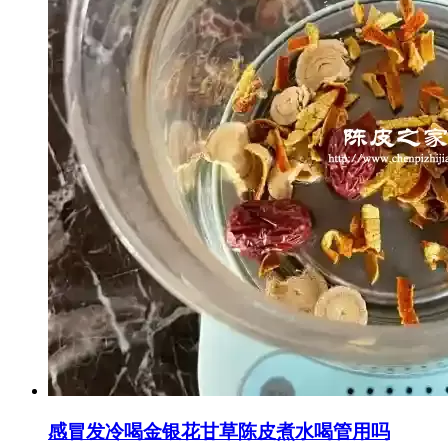
感冒发冷喝金银花甘草陈皮煮水喝管用吗