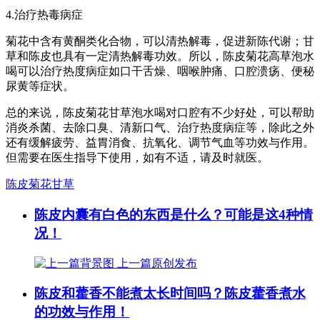
4.治疗热毒病症
菊花中含有黄酮类化合物，可以清热解毒，促进新陈代谢；甘
草和陈皮也具有一定清热解毒功效。所以，陈皮菊花高草泡水
喝可以治疗热度病症如口干舌燥、咽喉肿痛、口腔溃疡、便秘
尿黄等症状。
总的来说，陈皮菊花甘草泡水喝对口腔有不少好处，可以帮助
消炎杀菌、去除口臭、清新口气、治疗热度病症等，除此之外
还有缓解疲劳、益胃消食、抗氧化、调节气血等功效与作用。
但需要在医生指导下使用，如有不适，请及时就医。
陈皮菊花甘草
陈皮内囊有白色的东西是什么？可能是这4种情
况！
上一篇
原创发布
陈皮和藿香不能煮太长时间吗？陈皮藿香煮水
的功效与作用！