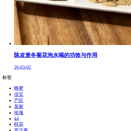
陈皮麦冬菊花泡水喝的功效与作用
26-03-02
标签
蜂蜜
佳宝
产区
英家
玫瑰
44
桂花
罗汉果