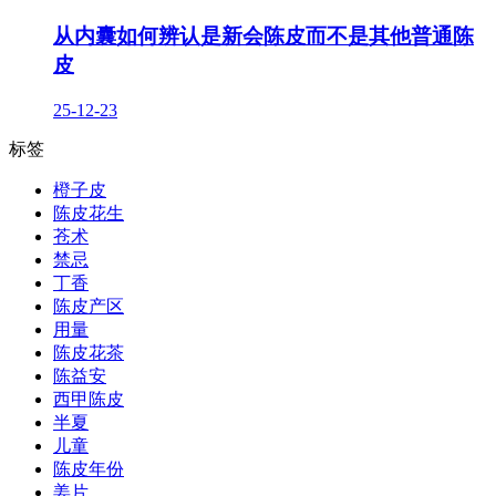
从内囊如何辨认是新会陈皮而不是其他普通陈
皮
25-12-23
标签
橙子皮
陈皮花生
苍术
禁忌
丁香
陈皮产区
用量
陈皮花茶
陈益安
西甲陈皮
半夏
儿童
陈皮年份
姜片