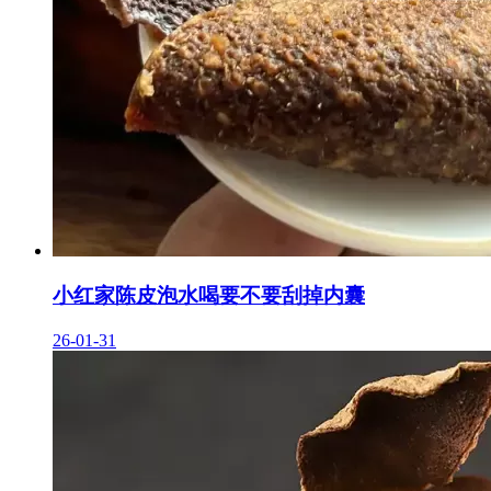
小红家陈皮泡水喝要不要刮掉内囊
26-01-31