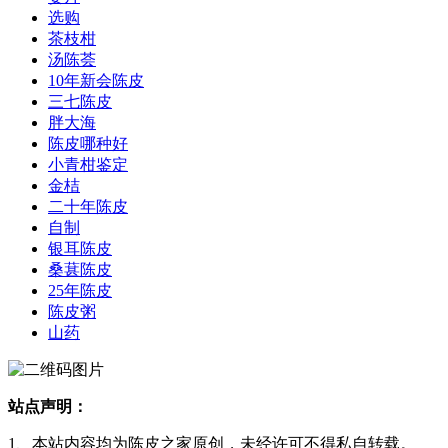
选购
茶枝柑
汤陈荟
10年新会陈皮
三七陈皮
胖大海
陈皮哪种好
小青柑鉴定
金桔
二十年陈皮
自制
银耳陈皮
桑葚陈皮
25年陈皮
陈皮粥
山药
站点声明：
1、本站内容均为陈皮之家原创，未经许可不得私自转载。