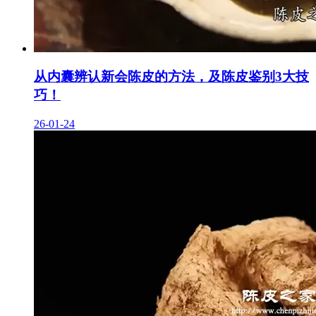
从内囊辨认新会陈皮的方法，及陈皮鉴别3大技
巧！
26-01-24