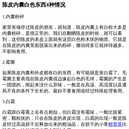
陈皮内囊白色东西4种情况
1.内囊粉碎
家里有储存过陈皮的朋友，就知道，陈皮内囊上有白粉大多是
内囊粉碎，是很正常的。我们在翻晒陈皮的时候，就可以看
到，这些陈皮的表皮上面就有这层白色粉末状的物质。它就是
在陈皮的内囊里面脱落出来的粉碎，搬动得多它就掉得越多。
不影响食用。
2.霉菌
如果陈皮内囊和外皮都有白的东西，有可能就是发白霉了。毛
霉菌主要表现在陈皮内囊或边缘起白色的毛球，霉菌的产生是
一团团的，闻起来没什么异味，一般是在高温、高湿度以及通
风不良的条件下生长的。最好不要食用或经过特殊处理食用。
3.白霜
白霜跟白霉看上去有点相似，但白霜没有霉味，一般比较紧
密，颗粒状的，只会在陈皮的表皮出现，白霜的出现一般是陈
皮经过高温烘干后释放出来的柑油晶，在烘干的小青
柑普茶
比