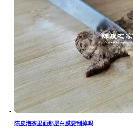
陈皮泡茶里面那层白膜要刮掉吗