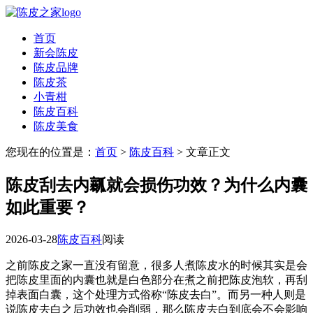
首页
新会陈皮
陈皮品牌
陈皮茶
小青柑
陈皮百科
陈皮美食
您现在的位置是：
首页
>
陈皮百科
> 文章正文
陈皮刮去内瓤就会损伤功效？为什么内囊
如此重要？
2026-03-28
陈皮百科
阅读
之前陈皮之家一直没有留意，很多人煮陈皮水的时候其实是会
把陈皮里面的内囊也就是白色部分在煮之前把陈皮泡软，再刮
掉表面白囊，这个处理方式俗称“陈皮去白”。而另一种人则是
说陈皮去白之后功效也会削弱，那么陈皮去白到底会不会影响