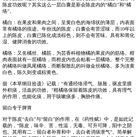
陈皮功效呢？其实这么一层白囊是新会陈皮内的“橘白”和“橘
络”。
橘白：在果皮和果肉之间，呈黄白色的海绵状的薄层，内表面
常有橘络的痕迹。年份浅的陈皮，白囊会有苦涩味，而10年以
上的陈皮，白囊已陈化成淡棕色，则不会有苦味。具有和胃化
湿、健脾消食的功效。
橘络：又名橘丝、橘筋，为芸香科植物橘的果皮内的筋络。柑
肉表面就有一层橘络，而柑皮内也会粘着一层橘络。整个完整
的橘络叫做凤尾橘络，而断裂散乱的叫做金丝橘络。多为淡黄
白色，陈久则变成棕黄色。
据《本草纲目拾遗》记载：“有通经络滞气、脉胀，驱皮里膜
外积痰，活血的功效。”柑橘络保留着陈皮的功效，具有理气
的作用，也能化痰，用于咳嗽痰多，胸胁作痛。
留白专于脾胃
对于陈皮“去白”与“留白”的作用，在《药性赋》中，是如此记
载的，“陈皮，味辛、苦，性温，无毒。可升可降，阳中之阴
也。其用有二：留白者补胃和中，去白者消痰泄气”。简单解