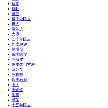
桂圆
荷叶
侨宝
橘子做陈皮
青皮
晒陈皮
大枣
三十年陈皮
陈皮鸡翅
保质期
茶坑陈皮
冬后皮
陈皮饮用方法
蒲公英
汤陈荟
铁皮石斛
上火
玉蝴蝶
泡脚
绿茶
十五年陈皮