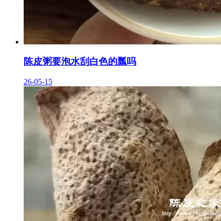
陈皮粥要泡水刮白色的瓢吗
26-05-15