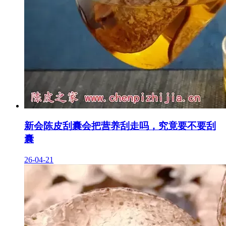
新会陈皮刮囊会把营养刮走吗，究竟要不要刮
囊
26-04-21