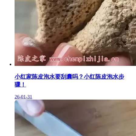
小红家陈皮泡水要刮囊吗？小红陈皮泡水步
骤！
26-01-31