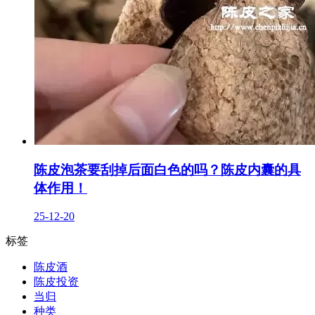
陈皮泡茶要刮掉后面白色的吗？陈皮内囊的具
体作用！
25-12-20
标签
陈皮酒
陈皮投资
当归
种类