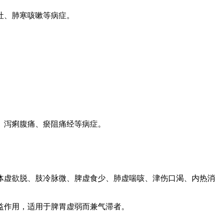
吐、肺寒咳嗽等病症。
。
、泻痢腹痛、瘀阻痛经等病症。
体虚欲脱、肢冷脉微、脾虚食少、肺虚喘咳、津伤口渴、内热消
益作用，适用于脾胃虚弱而兼气滞者。