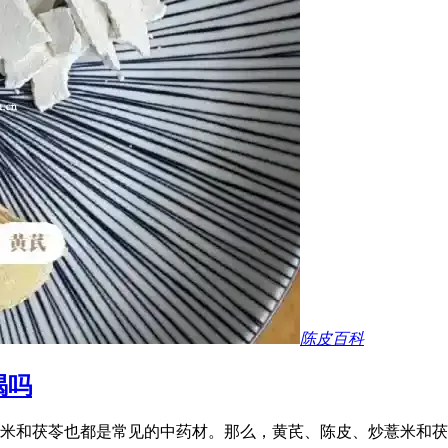
陈皮百科
喝吗
米和茯苓也都是常见的中药材。那么，黄芪、陈皮、炒薏米和茯