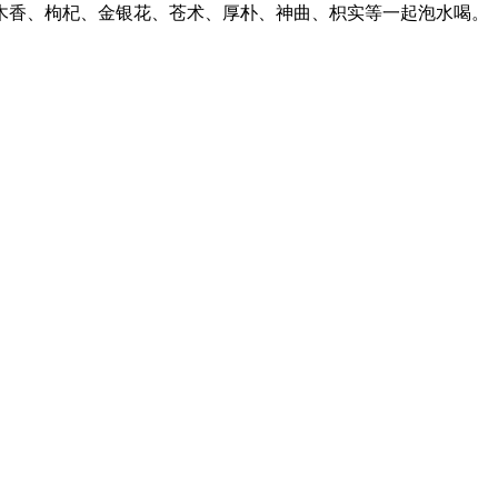
木香、枸杞、金银花、苍术、厚朴、神曲、枳实等一起泡水喝。