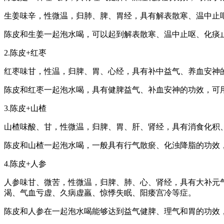
生姜味辛，性微温，归肺、脾、胃经，具有解表散寒、温中止
陈皮和生姜一起泡水喝，可以起到解表散寒、温中止呕、化痰
2.陈皮+红枣
红枣味甘，性温，归脾、胃、心经，具有补中益气、养血安神
陈皮和红枣一起泡水喝，具有健脾益气、补血安神的功效，可
3.陈皮+山楂
山楂味酸、甘，性微温，归脾、胃、肝、肾经，具有消食化积
陈皮和山楂一起泡水喝，一般具有行气散瘀、化浊降脂的功效
4.陈皮+人参
人参味甘、微苦，性微温，归脾、肺、心、肾经，具有大补元
渴、气血亏虚、久病虚羸、惊悸失眠、阳痿宫冷等症。
陈皮和人参在一起泡水喝能够达到益气健脾、理气和胃的功效