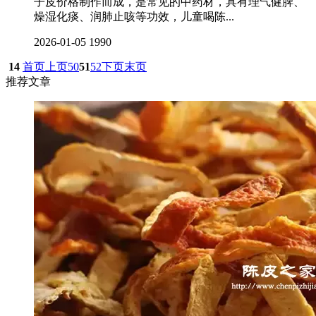
子皮价格制作而成，是常见的中药材，具有理气健脾、
燥湿化痰、润肺止咳等功效，儿童喝陈...
2026-01-05
1990
14
首页
上页
50
51
52
下页
末页
推荐文章