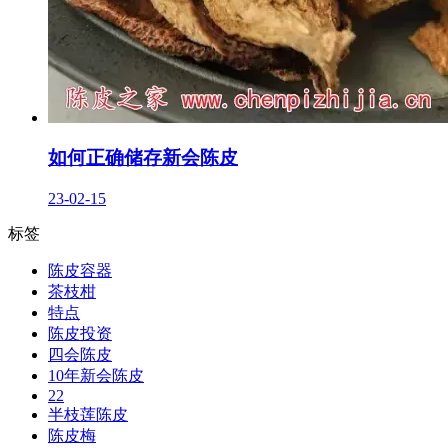
如何正确储存新会陈皮
23-02-15
标签
陈皮容器
茶枝柑
特点
陈皮投资
四会陈皮
10年新会陈皮
22
半枝莲陈皮
陈皮梅