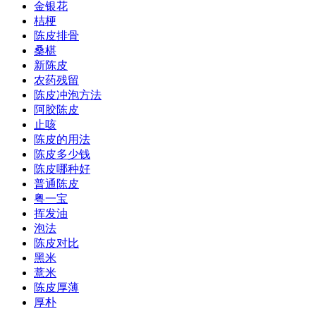
金银花
桔梗
陈皮排骨
桑椹
新陈皮
农药残留
陈皮冲泡方法
阿胶陈皮
止咳
陈皮的用法
陈皮多少钱
陈皮哪种好
普通陈皮
粤一宝
挥发油
泡法
陈皮对比
黑米
薏米
陈皮厚薄
厚朴