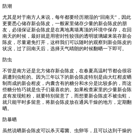
防潮
尤其是对于南方人来说，每年都要经历潮湿的“回南天”，因此
更要悉心储存新会陈皮，一般家里储存少量的新会陈皮的朋
友，必须保证新会陈皮是在离地离墙离顶的环境中保存，在回
南天的时候，最好就是用密封性较强的透明玻璃罐来装存新会
陈皮，尽量避免打开，这样我们可以随时的观察到新会陈皮的
状况，过了回南天后，选择天气晴朗的时候翻晒一下即可。
防虫
不管是南方还是北方储存新会陈皮，在春夏高温时节都会很容
易遭到虫蛀的。因为三年以下的新会陈皮特别是由大红柑皮晒
制而成的新会柑皮，内囊含有的糖分和水分是比较多的，而这
些糖分恰巧就是虫子们最喜欢的。如果检查家里的少量新会陈
皮有发现蛀粉，就要特别留意了，而想要新会陈皮不被虫蛀，
就只能平时多留意，将新会陈皮放在通风干燥的地方，定期翻
晒。
防暴晒
虽然说晒新会陈皮可以杀灭霉菌、虫卵等，且可以达到干燥的