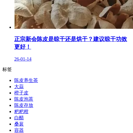
正宗新会陈皮是晾干还是烘干？建议晾干功效
更好！
26-01-14
标签
陈皮养生茶
大蒜
橙子皮
陈皮泡茶
陈皮存放
粑粑柑
白醋
桑葚
容器