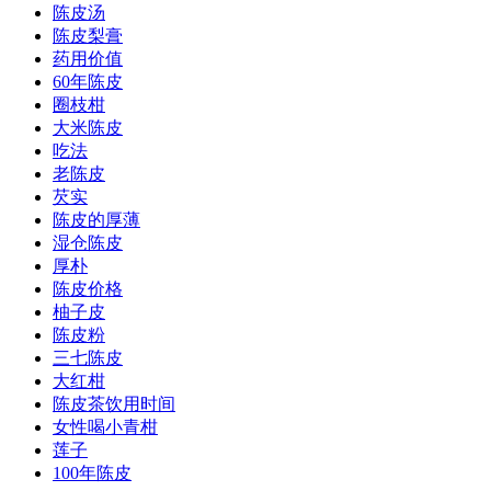
陈皮汤
陈皮梨膏
药用价值
60年陈皮
圈枝柑
大米陈皮
吃法
老陈皮
芡实
陈皮的厚薄
湿仓陈皮
厚朴
陈皮价格
柚子皮
陈皮粉
三七陈皮
大红柑
陈皮茶饮用时间
女性喝小青柑
莲子
100年陈皮