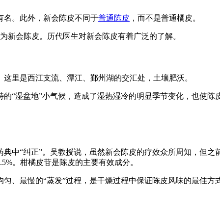
有名。此外，新会陈皮不同于
普通陈皮
，而不是普通橘皮。
称为新会陈皮。历代医生对新会陈皮有着广泛的了解。
。这里是西江支流、潭江、鄞州湖的交汇处，土壤肥沃。
特的“湿盆地”小气候，造成了湿热湿冷的明显季节变化，也使陈
在药典中“纠正”。吴教授说，虽然新会陈皮的疗效众所周知，但
3.5%。柑橘皮苷是陈皮的主要有效成分。
均匀、最慢的“蒸发”过程，是干燥过程中保证陈皮风味的最佳方