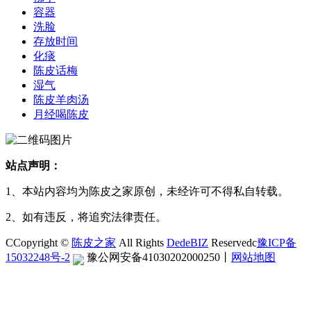
容器
洗脸
存放时间
化痰
陈皮话梅
湿气
陈皮羊肉汤
月经喝陈皮
站点声明：
1、本站内容均为陈皮之家原创，未经许可不得私自转载。
2、如有违反，将追究法律责任。
CCopyright ©
陈皮之家
All Rights
DedeBIZ
Reservedc
豫ICP备
15032248号-2
豫公网安备41030202000250
丨
网站地图