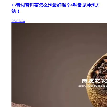
小青柑普洱茶怎么泡最好喝？4种常见冲泡方
法！
26-07-24