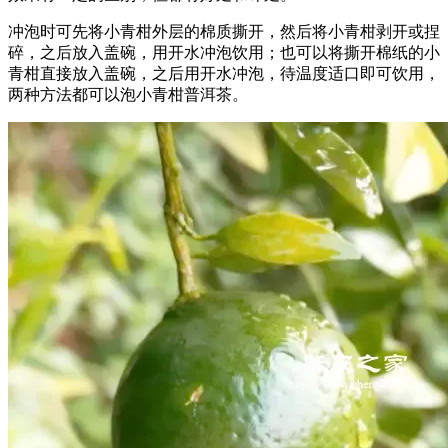
冲泡时可先将小青柑外层的棉质撕开，然后将小青柑剥开或捏
碎，之后放入盖碗，用开水冲泡饮用；也可以将撕开棉纸的小
青柑直接放入盖碗，之后用开水冲泡，待温度适口即可饮用，
两种方法都可以泡小青柑普洱茶。