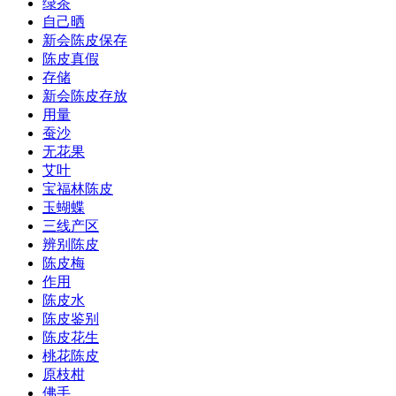
绿茶
自己晒
新会陈皮保存
陈皮真假
存储
新会陈皮存放
用量
蚕沙
无花果
艾叶
宝福林陈皮
玉蝴蝶
三线产区
辨别陈皮
陈皮梅
作用
陈皮水
陈皮鉴别
陈皮花生
桃花陈皮
原枝柑
佛手