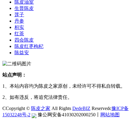
陈皮油室
生普陈皮
莲子
丹参
枳实
红茶
四会陈皮
陈皮红枣枸杞
陈益安
站点声明：
1、本站内容均为陈皮之家原创，未经许可不得私自转载。
2、如有违反，将追究法律责任。
CCopyright ©
陈皮之家
All Rights
DedeBIZ
Reservedc
豫ICP备
15032248号-2
豫公网安备41030202000250
丨
网站地图