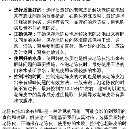
选择质量好的
：选择质量好的老陈皮是解决老陈皮泡出
来有腥味问题的首要措施。在购买老陈皮时，最好选择
正规渠道购买，选择有名气、品牌好的老陈皮，避免购
买质量不佳的老陈皮。
正确保存
：正确保存老陈皮也是解决老陈皮泡出来有腥
味问题的关键。保存老陈皮的环境应该保持干燥、通
风、清洁，避免受到阳光直射。保存好的老陈皮，应该
及时食用，避免存放过久。
使用好的水质
：使用好的水质也是解决老陈皮泡出来有
腥味问题的重要措施。在泡老陈皮时，最好使用干净的
自来水或矿泉水，避免使用杂质较多的水源。
控制冲泡时间
：控制泡老陈皮的时间也是解决老陈皮泡
出来有腥味问题的有效方法。一般来说，泡老陈皮的时
间不宜过长，最好控制在10-15分钟左右，这样可以避免
老陈皮中的营养成分过度提取，从而导致老陈皮带有异
味或腥味。
老陈皮泡出来有腥味是一种常见的问题，可能会影响到我们的
食欲和健康。解决这个问题需要我们认真对待，选择质量好的
老陈皮、正确保存老陈皮、使用好的水质、控制泡老陈皮的时