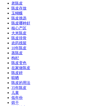
老陈皮
陈皮存放
玉蝴蝶
陈皮挑选
陈皮哪种好
核心产区
大米陈皮
陈皮排骨
农药残留
10年陈皮
蒸陈皮
枸杞
陈皮变色
在家做陈皮
陈皮碎
晾晒
陈皮的用法
35年陈皮
儿童
低年份
烘干