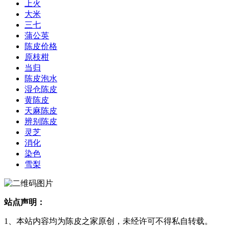
上火
大米
三七
蒲公英
陈皮价格
原枝柑
当归
陈皮泡水
湿仓陈皮
黄陈皮
天麻陈皮
辨别陈皮
灵芝
消化
染色
雪梨
站点声明：
1、本站内容均为陈皮之家原创，未经许可不得私自转载。