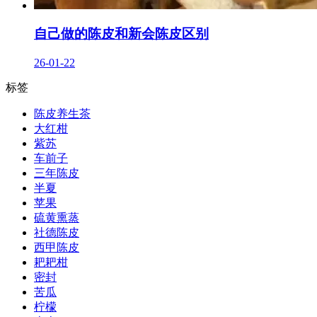
自己做的陈皮和新会陈皮区别
26-01-22
标签
陈皮养生茶
大红柑
紫苏
车前子
三年陈皮
半夏
苹果
硫黄熏蒸
社德陈皮
西甲陈皮
耙耙柑
密封
苦瓜
柠檬