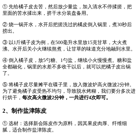
① 先给橘子皮去苦，然后放少量盐，加入清水不停揉搓，把
里面的苦水揉出来，挤干水分装盘备用。
② 烧一锅开水，水开后把搓洗过的橘皮倒入锅里，煮30秒后
捞出。
③ 以1斤橘子皮为例，在500毫升水里放15克甘草，大火煮
沸。水开后关小火继续熬煮，让甘草的味道充分地融到水里。
④ 倒入橘子皮，放5勺糖、1勺盐，继续小火慢慢煮。糖和盐
全都融化，锅里的水差不多收干以后，就可以把橘子皮出锅
了。
⑤ 将橘子皮尽量摊平在碟子里，放入微波炉高火微波2分钟。
为了避免橘子皮受热不均匀，导致脱水烤糊，我们要分多次进
行烘干，
每次高火微波2分钟，一共进行4次即可。
2、制作盐津陈皮
① 选材：选择新会陈皮作为原料，因其果皮肉厚、纤维细
腻，适合制作盐津陈皮。