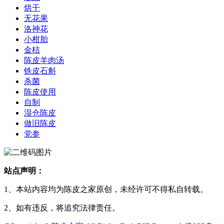
烘干
无花果
洛神花
小柑胎
金桔
陈皮羊肉汤
铁皮石斛
杀菌
陈皮使用
自制
湿仓陈皮
做旧陈皮
党参
站点声明：
1、本站内容均为陈皮之家原创，未经许可不得私自转载。
2、如有违反，将追究法律责任。