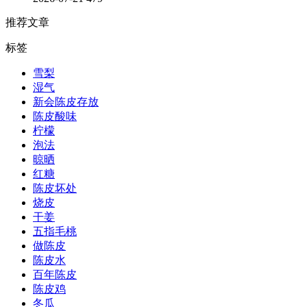
推荐文章
标签
雪梨
湿气
新会陈皮存放
陈皮酸味
柠檬
泡法
晾晒
红糖
陈皮坏处
烧皮
干姜
五指毛桃
做陈皮
陈皮水
百年陈皮
陈皮鸡
冬瓜