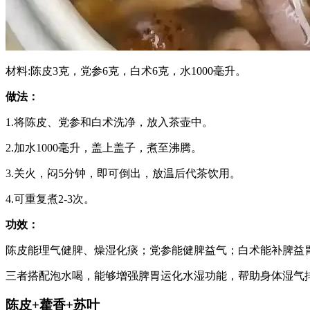
材料:陈皮3克，党参6克，白术6克，水1000毫升。
做法：
1.将陈皮、党参和白术洗净，放入茶壶中。
2.加水1000毫升，盖上盖子，煮至沸腾。
3.关火，闷5分钟，即可倒出，放温后代茶饮用。
4.可重复煮2-3次。
功效：
陈皮能理气健脾、燥湿化痰；党参能健脾益气；白术能补脾益
三者搭配泡水喝，能够增强脾胃运化水湿功能，帮助身体湿气
陈皮+藿香+苏叶