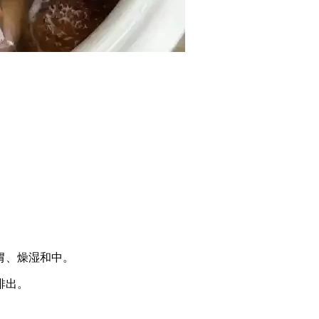
胃、燥湿和中。
排出。