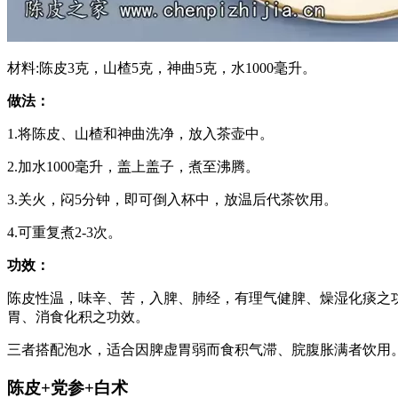
材料:陈皮3克，山楂5克，神曲5克，水1000毫升。
做法：
1.将陈皮、山楂和神曲洗净，放入茶壶中。
2.加水1000毫升，盖上盖子，煮至沸腾。
3.关火，闷5分钟，即可倒入杯中，放温后代茶饮用。
4.可重复煮2-3次。
功效：
陈皮性温，味辛、苦，入脾、肺经，有理气健脾、燥湿化痰之
胃、消食化积之功效。
三者搭配泡水，适合因脾虚胃弱而食积气滞、脘腹胀满者饮用
陈皮+党参+白术