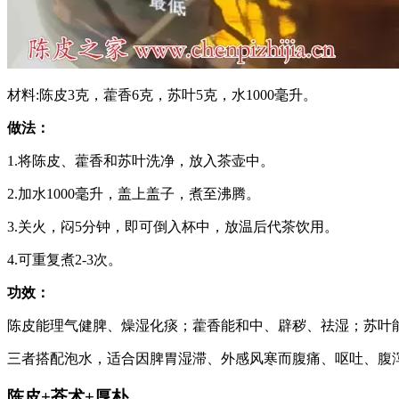
材料:陈皮3克，藿香6克，苏叶5克，水1000毫升。
做法：
1.将陈皮、藿香和苏叶洗净，放入茶壶中。
2.加水1000毫升，盖上盖子，煮至沸腾。
3.关火，闷5分钟，即可倒入杯中，放温后代茶饮用。
4.可重复煮2-3次。
功效：
陈皮能理气健脾、燥湿化痰；藿香能和中、辟秽、祛湿；苏叶
三者搭配泡水，适合因脾胃湿滞、外感风寒而腹痛、呕吐、腹
陈皮+苍术+厚朴