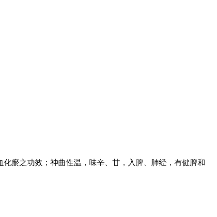
血化瘀之功效；神曲性温，味辛、甘，入脾、肺经，有健脾和