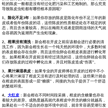
蛀的陈皮一般都是没有经过化肥污染和工艺炮制的。那么究竟
导致陈皮虫蛀都有哪些根本原因呢?
1、陈化不足3年
：如果你存放的陈皮是陈化年份不足三年的新
皮或者低年份陈皮的话，这些陈皮的性质都还处在不稳定的状
态，而且含水量较高，所以在梅雨天或者是阴雨连绵的天气就
会容易因为返潮而产生虫蛀现象。
2、柑果没有清洗
：新会柑在开皮之前应该都会进行必要的清
洗工作，因为新会柑生长在一个纯天然的环境中，大多数时候
的表皮都会存在虫卵，而且这些虫卵会在柑皮表面进行孵化寄
生。如果柑果在开皮前没有经过清洗的话，这些虫卵就会在我
们存放陈皮的过程中孵化出来，并且对陈皮造成“伤害”。
3、果汁淋湿表皮
：如果专业的开皮师傅在开皮的过程中不小
心将果汁淋湿了柑皮又没有进行及时处理的话，这些果汁就会
在柑皮的表面形成一层“糖膜”，间接的为虫子提供了一个舒适
的繁殖环境。
4、
大红皮
：新会柑在不同时间段采摘，柑皮的含糖量也存在
着较大的差异。成熟度越高就代表柑皮中所含的糖分就越高，
如果处在一个不适合的存放环境中的话，就非常容易受潮引发