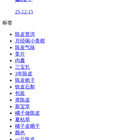
25-12-15
标签
陈皮普洱
月经喝小青柑
陈皮气味
姜片
内囊
三宝扎
3年陈皮
陈皮栀子
铁皮石斛
包装
煮陈皮
新宝堂
橘子做陈皮
夏枯草
橘子皮晒干
颜色
一斤陈皮