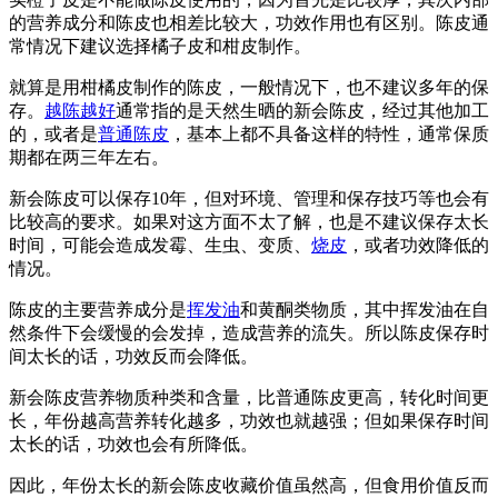
的营养成分和陈皮也相差比较大，功效作用也有区别。陈皮通
常情况下建议选择橘子皮和柑皮制作。
就算是用柑橘皮制作的陈皮，一般情况下，也不建议多年的保
存。
越陈越好
通常指的是天然生晒的新会陈皮，经过其他加工
的，或者是
普通陈皮
，基本上都不具备这样的特性，通常保质
期都在两三年左右。
新会陈皮可以保存10年，但对环境、管理和保存技巧等也会有
比较高的要求。如果对这方面不太了解，也是不建议保存太长
时间，可能会造成发霉、生虫、变质、
烧皮
，或者功效降低的
情况。
陈皮的主要营养成分是
挥发油
和黄酮类物质，其中挥发油在自
然条件下会缓慢的会发掉，造成营养的流失。所以陈皮保存时
间太长的话，功效反而会降低。
新会陈皮营养物质种类和含量，比普通陈皮更高，转化时间更
长，年份越高营养转化越多，功效也就越强；但如果保存时间
太长的话，功效也会有所降低。
因此，年份太长的新会陈皮收藏价值虽然高，但食用价值反而