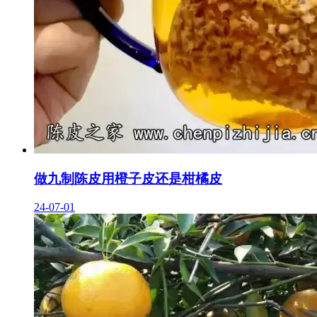
做九制陈皮用橙子皮还是柑橘皮
24-07-01