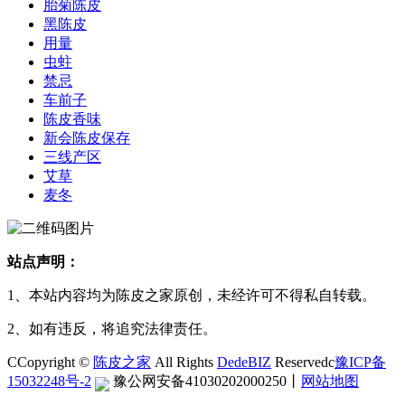
胎菊陈皮
黑陈皮
用量
虫蛀
禁忌
车前子
陈皮香味
新会陈皮保存
三线产区
艾草
麦冬
站点声明：
1、本站内容均为陈皮之家原创，未经许可不得私自转载。
2、如有违反，将追究法律责任。
CCopyright ©
陈皮之家
All Rights
DedeBIZ
Reservedc
豫ICP备
15032248号-2
豫公网安备41030202000250
丨
网站地图