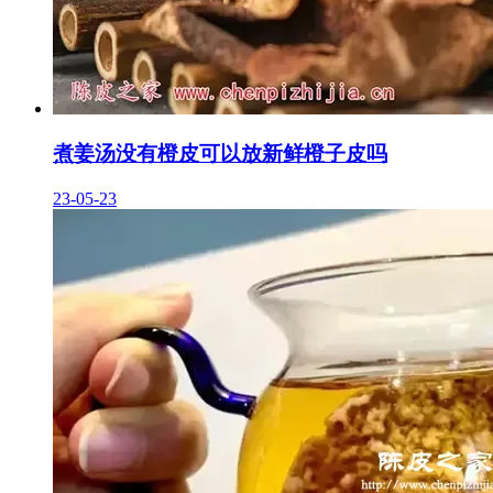
煮姜汤没有橙皮可以放新鲜橙子皮吗
23-05-23