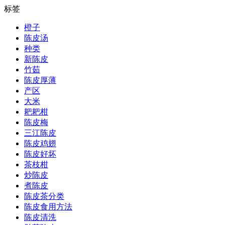
标签
橙子
陈皮汤
种类
新陈皮
竹茹
陈皮厚薄
产区
大米
耙耙柑
陈皮梅
三江陈皮
陈皮鸡翅
陈皮好坏
茶枝柑
炒陈皮
煮陈皮
陈皮茶分类
陈皮食用方法
陈皮清洗