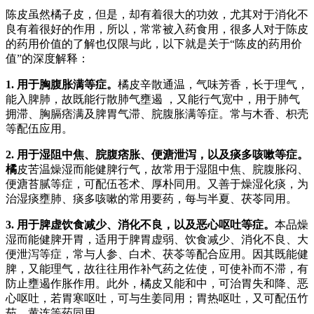
陈皮虽然橘子皮，但是，却有着很大的功效，尤其对于消化不
良有着很好的作用，所以，常常被入药食用，很多人对于陈皮
的药用价值的了解也仅限与此，以下就是关于“陈皮的药用价
值”的深度解释：
1. 用于胸腹胀满等症。
橘皮辛散通温，气味芳香，长于理气，
能入脾肺，故既能行散肺气壅遏 ，又能行气宽中，用于肺气
拥滞、胸膈痞满及脾胃气滞、脘腹胀满等症。常与木香、枳壳
等配伍应用。
2. 用于湿阻中焦、脘腹痞胀、便溏泄泻，以及痰多咳嗽等症。
橘
皮苦温燥湿而能健脾行气，故常用于湿阻中焦、脘腹胀闷、
便溏苔腻等症，可配伍苍术、厚朴同用。又善于燥湿化痰，为
治湿痰壅肺、痰多咳嗽的常用要药，每与半夏、茯苓同用。
3. 用于脾虚饮食减少、消化不良，以及恶心呕吐等症。
本品燥
湿而能健脾开胃，适用于脾胃虚弱、饮食减少、消化不良、大
便泄泻等症，常与人参、白术、茯苓等配合应用。因其既能健
脾，又能理气，故往往用作补气药之佐使，可使补而不滞，有
防止壅遏作胀作用。此外，橘皮又能和中，可治胃失和降、恶
心呕吐，若胃寒呕吐，可与生姜同用；胃热呕吐，又可配伍竹
茹、黄连等药同用。