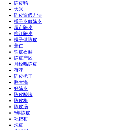
陈皮鸭
大米
陈皮造假方法
橘子皮做陈皮
超市陈皮
梅江陈皮
橘子做陈皮
薏仁
铁皮石斛
陈皮产区
月经喝陈皮
荷花
陈皮栀子
胖大海
好陈皮
陈皮酸味
陈皮梅
陈皮汤
5年陈皮
耙耙柑
洗皮