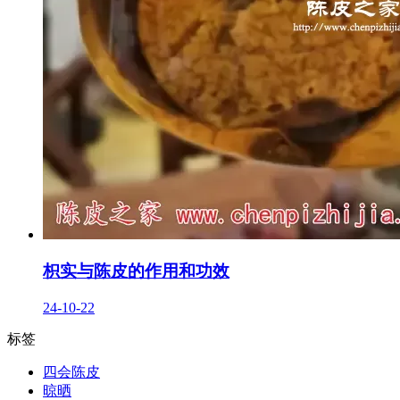
枳实与陈皮的作用和功效
24-10-22
标签
四会陈皮
晾晒