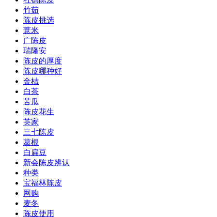
竹茹
陈皮挑选
薏米
广陈皮
瑞隆安
陈皮的厚度
陈皮哪种好
金桔
白茶
苦瓜
陈皮花生
英家
三七陈皮
葛根
白扁豆
新会陈皮辨认
种类
宝福林陈皮
网购
麦冬
陈皮使用