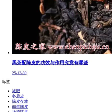
黑茶配陈皮的功效与作用究竟有哪些
25-12-30
标签
减肥
冬后皮
陈皮存放
60年陈皮
社德陈皮