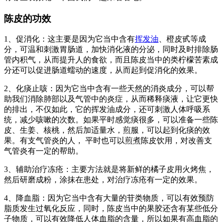
陈皮的功效
1、促消化：这主要是因为它当中含有
挥发油
、橙皮甙等成
分，可温和刺激胃肠道，加快消化液的分泌，同时及时排除肠
管内积气，从而提升人的食欲，而且陈皮当中的类柠檬苦素成
分还可以促进肠道蠕动的速度，从而起到促消化的效果。
2、化痰止咳：因为它当中含有一些天然的消炎成分，可以帮
助我们消除肺部以及气管中的炎症，从而稀释痰液，让它更快
的排出，不仅如此，它的挥发油成分，还可刺激人体呼吸系
统，减少咳嗽的次数。如果平时感觉痰很多，可以准备一些陈
皮、生姜、核桃，然后加适量水，煎服，可以起到化痰的效
果。有支气管炎的人， 平时也可以煎煮陈皮饮用，对改善支
气管炎有一定的帮助。
3、辅助治疗冻疮：主要方法就是将新鲜的橘子皮用火烤焦，
然后研磨成粉，涂抹在患处，对治疗冻疮有一定的效果。
4、降血脂：因为它当中含有大量的苷类物质，可以有效预防
脂质发生过氧化反应，同时，陈皮当中的果胶还含有某些低分
子物质，可以有效降低人体血脂的含量，所以如果有高血脂的