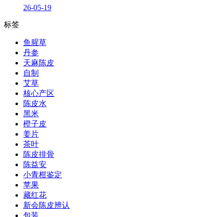
26-05-19
标签
鱼腥草
丹参
天麻陈皮
自制
艾草
核心产区
陈皮水
黑米
橙子皮
姜片
茶叶
陈皮排骨
陈益安
小青柑鉴定
苹果
藏红花
新会陈皮辨认
包装