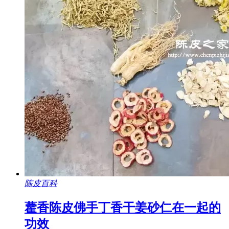
陈皮百科
藿香陈皮佛手丁香干姜砂仁在一起的
功效