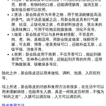
亮、醇香，有独特的口感，还能调理肠胃、滋润五脏，
饭前饭后都可以饮用。
2.煲汤：新会陈皮作为辛香之物，用于熬汤能够提高汤
的香气。由于汤是滋腻之品，而新会陈皮具有行气健
脾、祛湿、止咳化痰之效，作原材料放进去，煲出来的
汤美味爽口，可用于吃饱后脘腹胀痛、消化不良等。
3.做菜：新会陈皮可以与多种食材搭配，不管是炸、
炖、煮、焖、蒸都适用。用新会陈皮做菜，味醇而不
腻，可去膻、增香，使菜美味可口，还能补益五脏，止
咳平喘、消食开胃。
4.熬粥：新会陈皮用于熬粥，不仅芳香可口，能起到驱
寒理气、安神养心的作用，还能起到开胃的作用，适用
于胸腹胀满、咳嗽痰多等症。
除此之外，新会陈皮还以用来做馅、调料、泡酒、入药煎剂
等。
综上所述，新会陈皮的功效和食用方法有很多，在生活中可以
用来缓解病情，也能养生入膳。真是一样陈皮百样用，不愧为
“和药之首”，入膳可以调百味，入方可以调百药。
陈皮食用方法