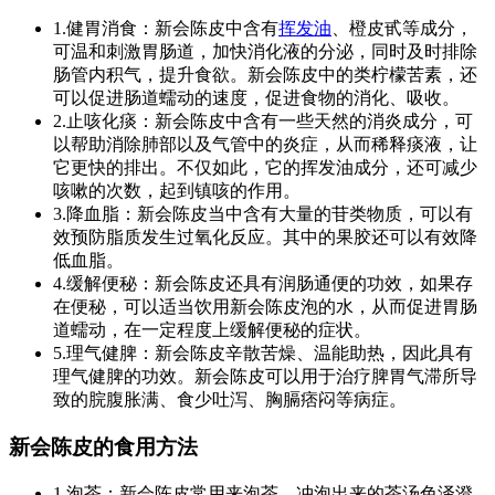
1.健胃消食：新会陈皮中含有
挥发油
、橙皮甙等成分，
可温和刺激胃肠道，加快消化液的分泌，同时及时排除
肠管内积气，提升食欲。新会陈皮中的类柠檬苦素，还
可以促进肠道蠕动的速度，促进食物的消化、吸收。
2.止咳化痰：新会陈皮中含有一些天然的消炎成分，可
以帮助消除肺部以及气管中的炎症，从而稀释痰液，让
它更快的排出。不仅如此，它的挥发油成分，还可减少
咳嗽的次数，起到镇咳的作用。
3.降血脂：新会陈皮当中含有大量的苷类物质，可以有
效预防脂质发生过氧化反应。其中的果胶还可以有效降
低血脂。
4.缓解便秘：新会陈皮还具有润肠通便的功效，如果存
在便秘，可以适当饮用新会陈皮泡的水，从而促进胃肠
道蠕动，在一定程度上缓解便秘的症状。
5.理气健脾：新会陈皮辛散苦燥、温能助热，因此具有
理气健脾的功效。新会陈皮可以用于治疗脾胃气滞所导
致的脘腹胀满、食少吐泻、胸膈痞闷等病症。
新会陈皮的食用方法
1.泡茶：新会陈皮常用来泡茶，冲泡出来的茶汤色泽澄