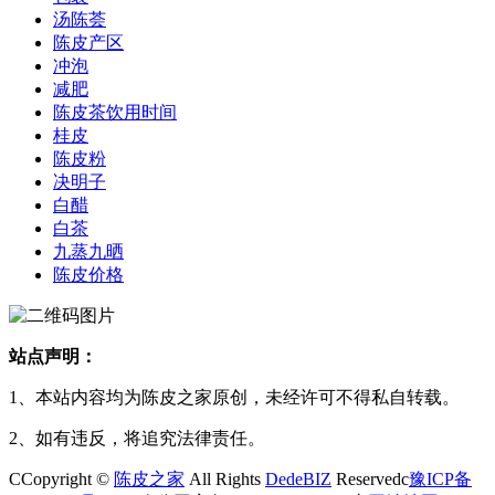
汤陈荟
陈皮产区
冲泡
减肥
陈皮茶饮用时间
桂皮
陈皮粉
决明子
白醋
白茶
九蒸九晒
陈皮价格
站点声明：
1、本站内容均为陈皮之家原创，未经许可不得私自转载。
2、如有违反，将追究法律责任。
CCopyright ©
陈皮之家
All Rights
DedeBIZ
Reservedc
豫ICP备