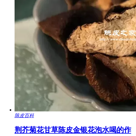
陈皮百科
荆芥菊花甘草陈皮金银花泡水喝的作