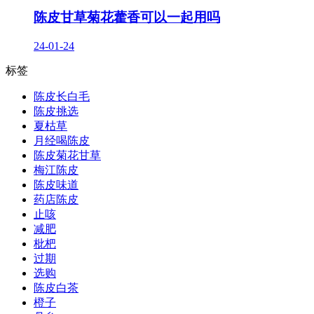
陈皮甘草菊花藿香可以一起用吗
24-01-24
标签
陈皮长白毛
陈皮挑选
夏枯草
月经喝陈皮
陈皮菊花甘草
梅江陈皮
陈皮味道
药店陈皮
止咳
减肥
枇杷
过期
选购
陈皮白茶
橙子