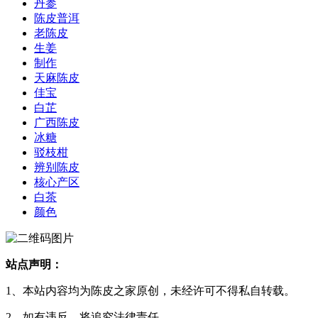
丹参
陈皮普洱
老陈皮
生姜
制作
天麻陈皮
佳宝
白芷
广西陈皮
冰糖
驳枝柑
辨别陈皮
核心产区
白茶
颜色
站点声明：
1、本站内容均为陈皮之家原创，未经许可不得私自转载。
2、如有违反，将追究法律责任。