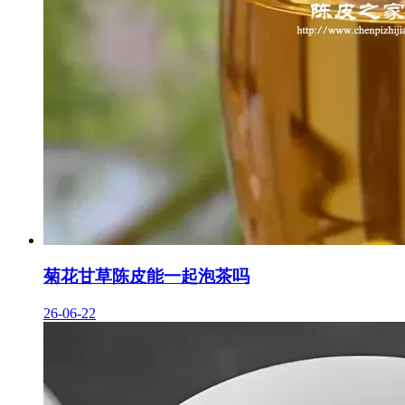
菊花甘草陈皮能一起泡茶吗
26-06-22