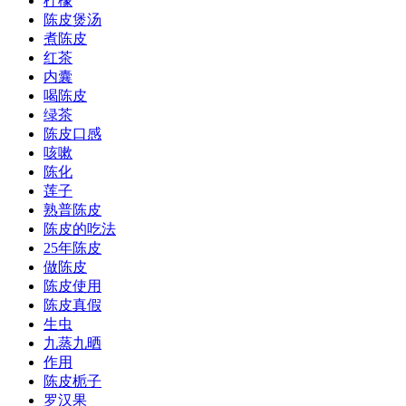
柠檬
陈皮煲汤
煮陈皮
红茶
内囊
喝陈皮
绿茶
陈皮口感
咳嗽
陈化
莲子
熟普陈皮
陈皮的吃法
25年陈皮
做陈皮
陈皮使用
陈皮真假
生虫
九蒸九晒
作用
陈皮栀子
罗汉果