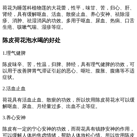
荷花为睡莲科植物莲的大花蕾，性平，味甘、苦，归心、肝、
肾经，具有缓解呕血、活血、散瘀止血、养心安神、祛除湿
疹、消肿、祛湿消风的功效。多用于呕血、尿血、热病、口舌
生疮、咳嗽气喘、湿疹等症。
陈皮荷花泡水喝的好处
1.理气健脾
陈皮味辛、苦，性温，归脾、肺经，具有理气健脾的功效，可
以用于改善脾胃气滞证引起的恶心、呕吐、腹胀、腹痛等不适
症状。
2.活血止血
荷花具有活血止血、散瘀的功效，所以饮用陈皮荷花水可以缓
解呕血、尿血、月经量过多、出血不止等症。
3.养心安神
陈皮有一定的宁心安神的功效，而荷花具有镇静安神的作用，
可以缓解人体的焦虑情绪，帮助人体放松心情。所以饮用陈皮