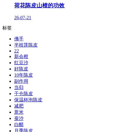
荷花陈皮山楂的功效
26-07-21
标签
佛手
半枝莲陈皮
22
新会柑
红豆沙
好陈皮
10年陈皮
副作用
当归
干仓陈皮
保温杯泡陈皮
减肥
薏米
蚕沙
白醋
月季陈皮