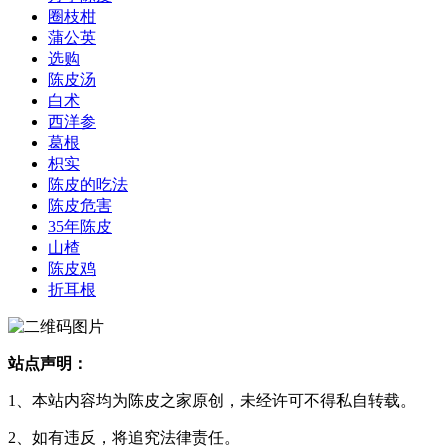
圈枝柑
蒲公英
选购
陈皮汤
白术
西洋参
葛根
枳实
陈皮的吃法
陈皮危害
35年陈皮
山楂
陈皮鸡
折耳根
站点声明：
1、本站内容均为陈皮之家原创，未经许可不得私自转载。
2、如有违反，将追究法律责任。