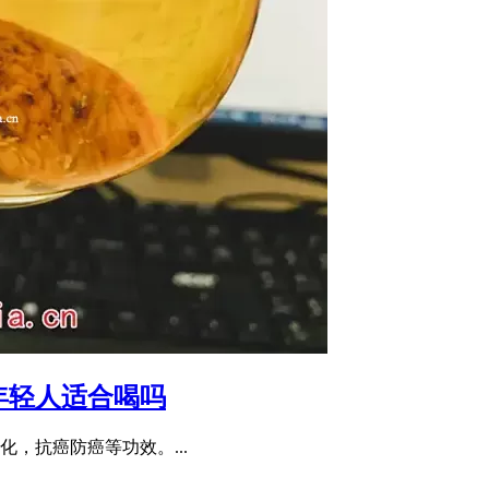
年轻人适合喝吗
，抗癌防癌等功效。...