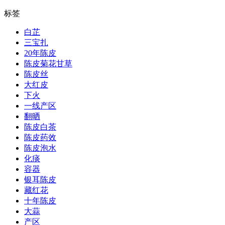
标签
白芷
三宝扎
20年陈皮
陈皮菊花甘草
陈皮丝
大红皮
下火
一线产区
翻晒
陈皮白茶
陈皮药效
陈皮泡水
化痰
容器
银耳陈皮
藏红花
十年陈皮
大蒜
产区