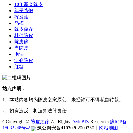
10年新会陈皮
年份造假
挥发油
乌梅
陈皮储存
杜仲陈皮
陈皮碎
煮陈皮
泡法
湿仓陈皮
红糖
站点声明：
1、本站内容均为陈皮之家原创，未经许可不得私自转载。
2、如有违反，将追究法律责任。
CCopyright ©
陈皮之家
All Rights
DedeBIZ
Reservedc
豫ICP备
15032248号-2
豫公网安备41030202000250
丨
网站地图