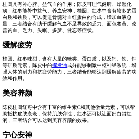
桂圆具有补心脾、益气血的作用；陈皮可理气健脾、燥湿化
痰；红枣能补中益气、养血安神，桂圆、红枣中含有较多的蛋
白质和铁质，可以促进骨髓对血红蛋白的合成，增加血液总
量，三者结合有助于缓解气血不足导致的乏力、面色萎黄、改
善贫血、乏力、失眠、多梦、健忘等症状。
缓解疲劳
桂圆、红枣味甜，含有大量的糖类、蛋白质，以及钙、铁、钾
等矿质元素，陈皮中的
挥发油
成分能够刺激中枢神经系统，增
强人体的耐力和抗疲劳能力，三者结合能够达到缓解疲劳的功
效和作用。
美容养颜
陈皮桂圆红枣中含有丰富的维生素C和其他微量元素，可以帮
助抵抗皮肤衰老，保持肌肤弹性，红枣还可以让面部白皙红
润，三者结合可以达到美容养颜的效果。
宁心安神