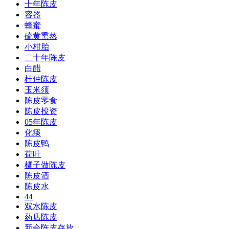
十年陈皮
容器
蜂蜜
硫黄熏蒸
小柑胎
二十年陈皮
白醋
杜仲陈皮
玉米须
陈皮零食
陈皮投资
05年陈皮
化痰
陈皮鸭
荷叶
橘子做陈皮
陈皮酒
陈皮水
44
双水陈皮
药店陈皮
新会陈皮存放