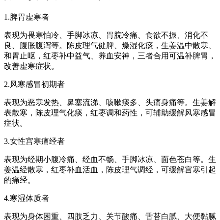
1.脾胃虚寒者
表现为畏寒怕冷、手脚冰凉、胃脘冷痛、食欲不振、消化不
良、腹胀腹泻等。陈皮理气健脾、燥湿化痰，生姜温中散寒、
和胃止呕，红枣补中益气、养血安神，三者合用可温补脾胃，
改善虚寒症状。
2.风寒感冒初期者
表现为恶寒发热、鼻塞流涕、咳嗽痰多、头痛身痛等。生姜解
表散寒，陈皮理气化痰，红枣调和药性，可辅助缓解风寒感冒
症状。
3.女性宫寒痛经者
表现为经期小腹冷痛、经血不畅、手脚冰凉、面色苍白等。生
姜温经散寒，红枣补血活血，陈皮理气调经，可缓解宫寒引起
的痛经。
4.寒湿体质者
表现为身体困重、四肢乏力、关节酸痛、舌苔白腻、大便黏腻