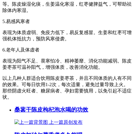
等。陈皮燥湿化痰，生姜温化寒湿，红枣健脾益气，可帮助祛
除体内寒湿。
5.易感风寒者
表现为体质虚弱、免疫力低下，易反复感冒。生姜和红枣可增
强机体抵抗力，预防风寒侵袭。
6.老年人及体虚者
表现为阳气不足、畏寒怕冷、精神萎靡、消化功能减弱。陈皮
姜枣茶可温补阳气，增强体质，改善消化功能。
以上几种人群适合饮用陈皮姜枣茶，并且不同体质的人有不同
的效果。可每日饮用1-2次，每次适量，避免过量导致上火。
那些阴虚火旺者、糖尿病者、孕妇需要慎用，以免引起不适症
状。
桑葚干陈皮枸杞泡水喝的功效
上一篇
原创发布