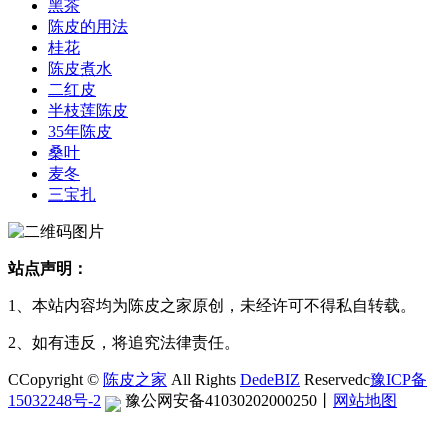
黑茶
陈皮的用法
桂花
陈皮煮水
二红皮
半枝莲陈皮
35年陈皮
桑叶
麦冬
三宝扎
站点声明：
1、本站内容均为陈皮之家原创，未经许可不得私自转载。
2、如有违反，将追究法律责任。
CCopyright ©
陈皮之家
All Rights
DedeBIZ
Reservedc
豫ICP备
15032248号-2
豫公网安备41030202000250
丨
网站地图