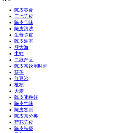
陈皮零食
三七陈皮
陈皮苦味
陈皮清洗
生普陈皮
陈皮油室
胖大海
虫蛀
二线产区
陈皮茶饮用时间
茯苓
红豆沙
枇杷
大麦
陈皮哪种好
陈皮气味
陈皮鉴别
陈皮茶分类
荷花陈皮
陈皮祛痰