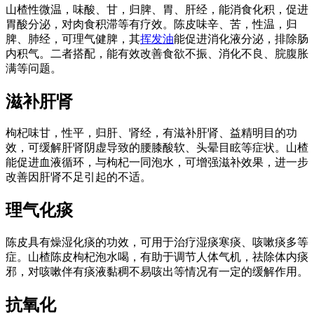
山楂性微温，味酸、甘，归脾、胃、肝经，能消食化积，促进
胃酸分泌，对肉食积滞等有疗效。陈皮味辛、苦，性温，归
脾、肺经，可理气健脾，其
挥发油
能促进消化液分泌，排除肠
内积气。二者搭配，能有效改善食欲不振、消化不良、脘腹胀
满等问题。
滋补肝肾
枸杞味甘，性平，归肝、肾经，有滋补肝肾、益精明目的功
效，可缓解肝肾阴虚导致的腰膝酸软、头晕目眩等症状。山楂
能促进血液循环，与枸杞一同泡水，可增强滋补效果，进一步
改善因肝肾不足引起的不适。
理气化痰
陈皮具有燥湿化痰的功效，可用于治疗湿痰寒痰、咳嗽痰多等
症。山楂陈皮枸杞泡水喝，有助于调节人体气机，祛除体内痰
邪，对咳嗽伴有痰液黏稠不易咳出等情况有一定的缓解作用。
抗氧化