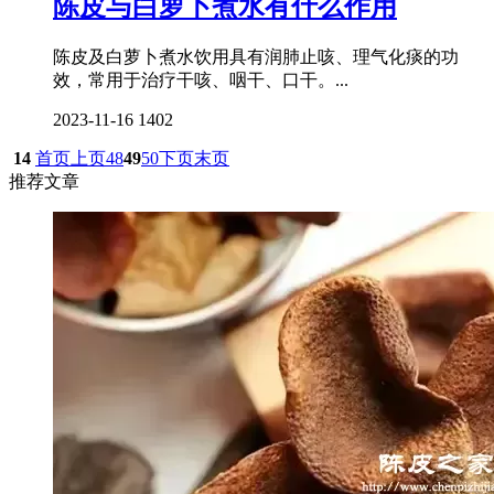
陈皮与白萝卜煮水有什么作用
陈皮及白萝卜煮水饮用具有润肺止咳、理气化痰的功
效，常用于治疗干咳、咽干、口干。...
2023-11-16
1402
14
首页
上页
48
49
50
下页
末页
推荐文章