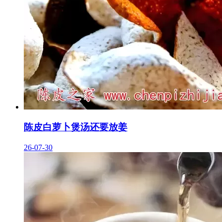
陈皮白萝卜煲汤还要放姜
26-07-30