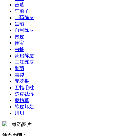
苦瓜
车前子
山药陈皮
生晒
自制陈皮
青皮
佳宝
虫蛀
药房陈皮
三江陈皮
胎菊
雪梨
无花果
五指毛桃
陈皮祛湿
夏枯草
陈皮坏处
川贝
站点声明：