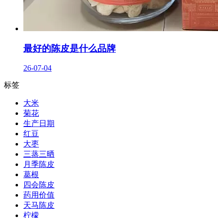
最好的陈皮是什么品牌
26-07-04
标签
大米
菊花
生产日期
红豆
大枣
三蒸三晒
月季陈皮
葛根
四会陈皮
药用价值
天马陈皮
柠檬