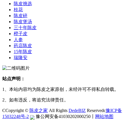
陈皮挑选
桂花
陈皮碎
陈皮煲汤
三十年陈皮
橙子皮
人参
药店陈皮
15年陈皮
瑞隆安
站点声明：
1、本站内容均为陈皮之家原创，未经许可不得私自转载。
2、如有违反，将追究法律责任。
CCopyright ©
陈皮之家
All Rights
DedeBIZ
Reservedc
豫ICP备
15032248号-2
豫公网安备41030202000250
丨
网站地图