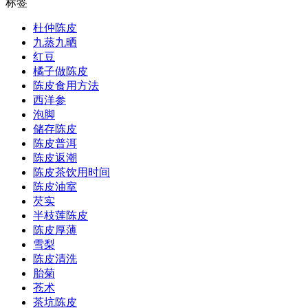
标签
杜仲陈皮
九蒸九晒
红豆
橘子做陈皮
陈皮食用方法
西洋参
泡脚
储存陈皮
陈皮普洱
陈皮返潮
陈皮茶饮用时间
陈皮油室
芡实
半枝莲陈皮
陈皮厚薄
雪梨
陈皮清洗
胎菊
苍术
茶坑陈皮