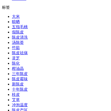
标签
大米
晾晒
五指毛桃
假陈皮
陈皮清洗
汤陈荟
竹茹
陈皮祛痰
灵芝
陈化
柑油晶
三年陈皮
陈皮霉味
新陈皮
十年陈皮
桂皮
艾草
冲泡温度
陈皮产区