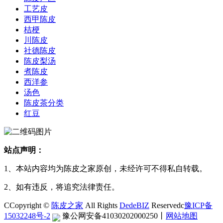
工艺皮
西甲陈皮
桔梗
川陈皮
社德陈皮
陈皮梨汤
煮陈皮
西洋参
汤色
陈皮茶分类
红豆
站点声明：
1、本站内容均为陈皮之家原创，未经许可不得私自转载。
2、如有违反，将追究法律责任。
CCopyright ©
陈皮之家
All Rights
DedeBIZ
Reservedc
豫ICP备
15032248号-2
豫公网安备41030202000250
丨
网站地图