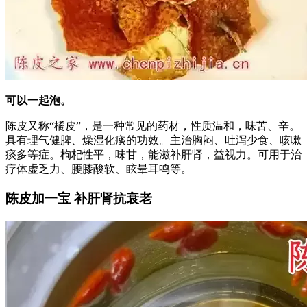
可以一起泡。
陈皮又称“橘皮”，是一种常见的药材，性质温和，味苦、辛。
具有理气健脾、燥湿化痰的功效。主治胸闷、吐泻少食、咳嗽
痰多等症。枸杞性平，味甘，能滋补肝肾，益视力。可用于治
疗体虚乏力、腰膝酸软、眩晕耳鸣等。
陈皮加一宝 补肝肾抗衰老