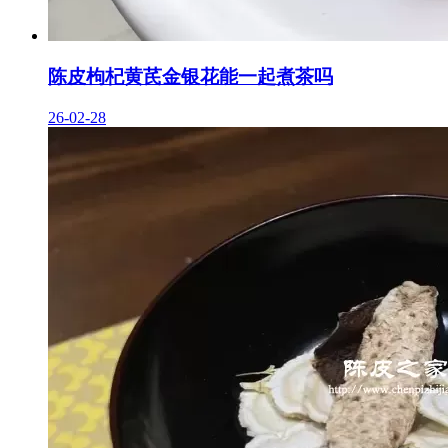
陈皮枸杞黄芪金银花能一起煮茶吗
26-02-28