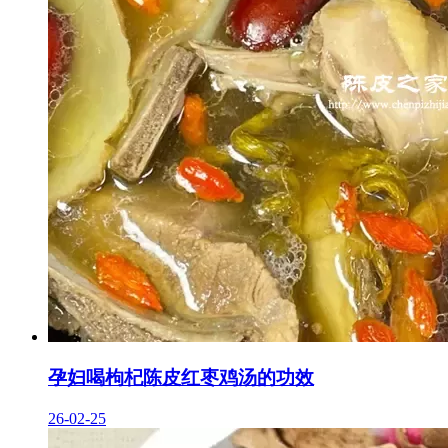
孕妇喝枸杞陈皮红枣鸡汤的功效
26-02-25