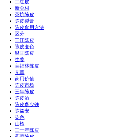
二红皮
新会柑
茶坑陈皮
陈皮梨膏
陈皮食用方法
区分
三江陈皮
陈皮变色
银耳陈皮
生姜
宝福林陈皮
艾草
药用价值
陈皮市场
三年陈皮
陈皮酒
陈皮多少钱
陈益安
染色
山楂
三十年陈皮
蓝莓陈皮