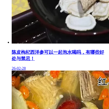
陈皮枸杞西洋参可以一起泡水喝吗，有哪些好
处与禁忌！
26-02-28