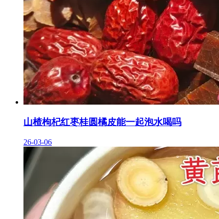
山楂枸杞红枣桂圆橘皮能一起泡水喝吗
26-03-06