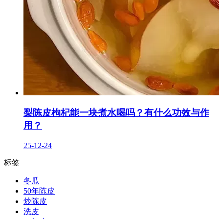
梨陈皮枸杞能一块煮水喝吗？有什么功效与作
用？
25-12-24
标签
冬瓜
50年陈皮
炒陈皮
洗皮