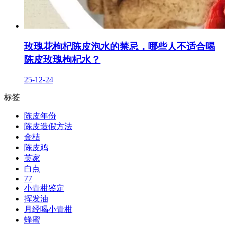
玫瑰花枸杞陈皮泡水的禁忌，哪些人不适合喝
陈皮玫瑰枸杞水？
25-12-24
标签
陈皮年份
陈皮造假方法
金桔
陈皮鸡
英家
白点
77
小青柑鉴定
挥发油
月经喝小青柑
蜂蜜