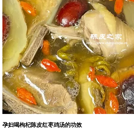
孕妇喝枸杞陈皮红枣鸡汤的功效