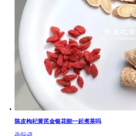
陈皮枸杞黄芪金银花能一起煮茶吗
26-02-28