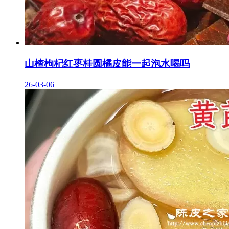
山楂枸杞红枣桂圆橘皮能一起泡水喝吗
26-03-06