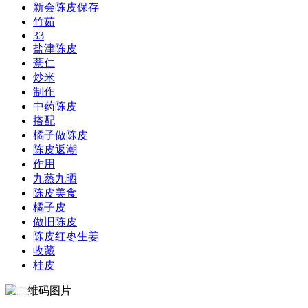
新会陈皮保存
竹茹
33
盐津陈皮
薏仁
炒米
制作
中药陈皮
搭配
橘子做陈皮
陈皮返潮
作用
九蒸九晒
陈皮美食
橘子皮
做旧陈皮
陈皮红枣生姜
收藏
桂皮